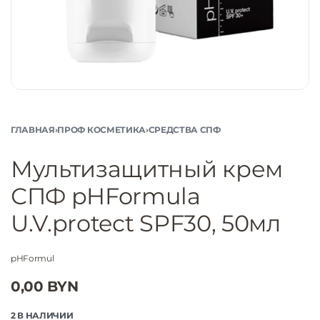
ГЛАВНАЯ
›
ПРОФ КОСМЕТИКА
›
СРЕДСТВА СПФ
Мультизащитный крем
СПФ pHFormula
U.V.protect SPF30, 50мл
pHFormul
0,00
BYN
2 В НАЛИЧИИ